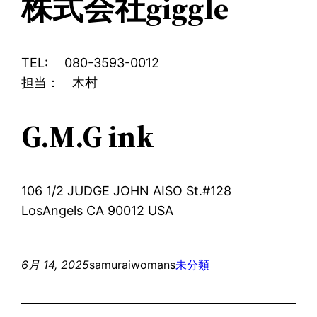
株式会社giggle
TEL: 080-3593-0012
担当： 木村
G.M.G ink
106 1/2 JUDGE JOHN AISO St.#128
LosAngels CA 90012 USA
6月 14, 2025
samuraiwomans
未分類