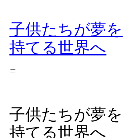
内
容
子供たちが夢を
を
ス
持てる世界へ
キ
ッ
プ
子供たちが夢を
持てる世界へ