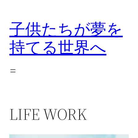
内
容
子供たちが夢を
を
ス
持てる世界へ
キ
ッ
プ
LIFE WORK