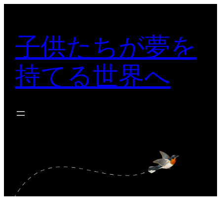
内
容
子供たちが夢を
を
ス
持てる世界へ
キ
ッ
プ